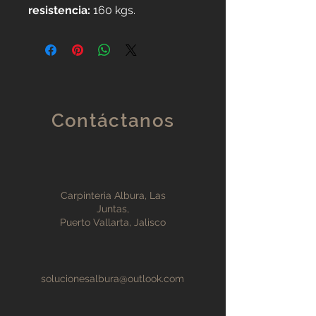
resistencia:
160 kgs.
Contáctanos
Carpinteria Albura, Las
Juntas,
Puerto Vallarta, Jalisco
solucionesalbura@outlook.com