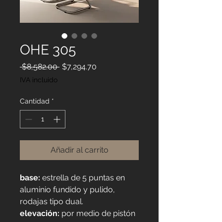
OHE 305
Precio
Precio de oferta
 $8,582.00 
$7,294.70
IVA incluido
Cantidad
*
Añadir al carrito
base:
estrella de 5 puntas en
aluminio fundido y pulido,
rodajas tipo dual.
elevación:
por medio de pistón