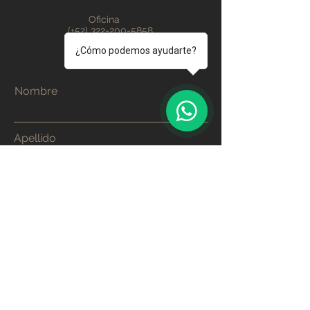
Oficina
(+52) 322-200-5858
Ventas
¿Cómo podemos ayudarte?
(+52) 322-232-2051
Nombre
1
Apellido
Email
Teléfono
Dirección