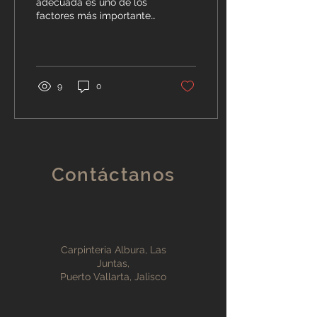
adecuada es uno de los
factores más importantes
para garantizar el éxito de
cualquier proyecto de
carpintería. Ya sea...
9
0
Contáctanos
Carpinteria Albura, Las
Juntas,
Puerto Vallarta, Jalisco