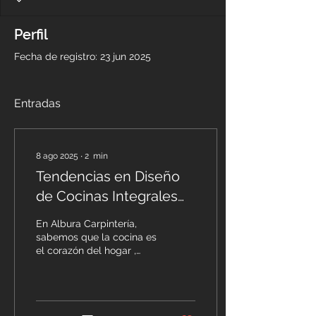
Perfil
Fecha de registro: 23 jun 2025
Entradas
8 ago 2025
∙
2
min
Tendencias en Diseño
de Cocinas Integrales
en 2025
En Albura Carpintería,
sabemos que la cocina es
el corazón del hogar ,
especialmente en lugares
vibrantes como Puerto
Vallarta , donde la...