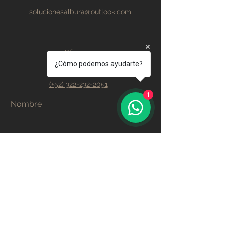
solucionesalbura@outlook.com
Oficina
(+52) 322-200-5858
¿Cómo podemos ayudarte?
Ventas
(+52) 322-232-2051
1
Nombre
Apellido
Email
Teléfono